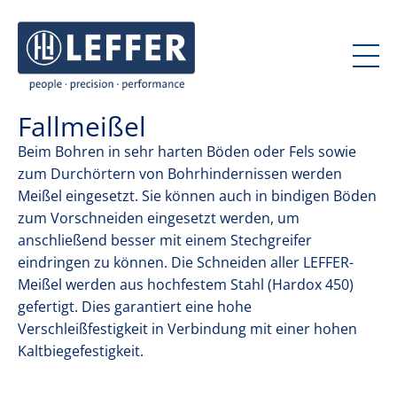
J
J
u
u
m
m
p
p
t
t
Fallmeißel
o
o
c
m
Beim Bohren in sehr harten Böden oder Fels sowie
o
a
zum Durchörtern von Bohrhindernissen werden
n
i
Meißel eingesetzt. Sie können auch in bindigen Böden
t
n
zum Vorschneiden eingesetzt werden, um
e
n
anschließend besser mit einem Stechgreifer
n
a
eindringen zu können. Die Schneiden aller LEFFER-
t
v
Meißel werden aus hochfestem Stahl (Hardox 450)
i
gefertigt. Dies garantiert eine hohe
GREIFERBOHREN
g
Verschleißfestigkeit in Verbindung mit einer hohen
a
Kaltbiegefestigkeit.
t
KELLYBOHREN
i