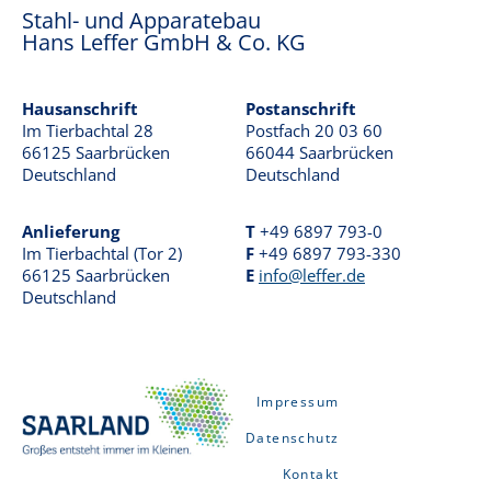
o
Stahl- und Apparatebau
Hans Leffer GmbH & Co. KG
n
ENDLOSSCHNECKENBOHREN
Hausanschrift
Postanschrift
SCHLITZWANDBAU
Im Tierbachtal 28
Postfach 20 03 60
66125 Saarbrücken
66044 Saarbrücken
Deutschland
Deutschland
OFFSHORE
Anlieferung
T
+49 6897 793-0
Im Tierbachtal (Tor 2)
F
+49 6897 793-330
KONTAKT
66125 Saarbrücken
E
info@leffer.de
Deutschland
Impressum
Datenschutz
Kontakt