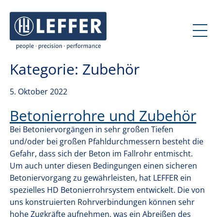
J
J
u
u
m
m
p
p
t
t
Kategorie:
Zubehör
o
o
c
m
o
a
5. Oktober 2022
n
i
Betonierrohre und Zubehör
t
n
e
n
Bei Betoniervorgängen in sehr großen Tiefen
n
a
und/oder bei großen Pfahldurchmessern besteht die
t
v
Gefahr, dass sich der Beton im Fallrohr entmischt.
i
Um auch unter diesen Bedingungen einen sicheren
g
Betoniervorgang zu gewährleisten, hat LEFFER ein
a
spezielles HD Betonierrohrsystem entwickelt. Die von
t
uns konstruierten Rohrverbindungen können sehr
i
hohe Zugkräfte aufnehmen, was ein Abreißen des