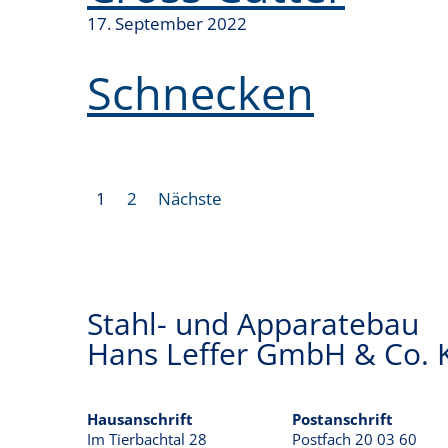
17. September 2022
Schnecken
B
1
2
Nächste
e
i
t
Stahl- und Apparatebau
r
Hans Leffer GmbH & Co. 
a
g
Hausanschrift
Postanschrift
Im Tierbachtal 28
Postfach 20 03 60