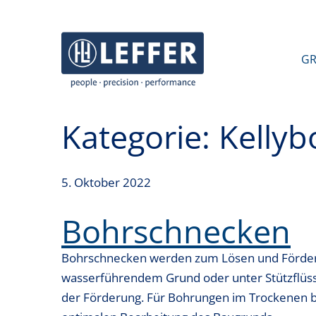
J
J
u
u
m
m
GR
p
p
t
t
o
o
Kategorie:
Kellyb
c
m
o
a
n
i
5. Oktober 2022
t
n
e
n
Bohrschnecken
n
a
t
v
Bohrschnecken werden zum Lösen und Förder
i
wasserführendem Grund oder unter Stützflüssig
g
der Förderung. Für Bohrungen im Trockenen bie
a