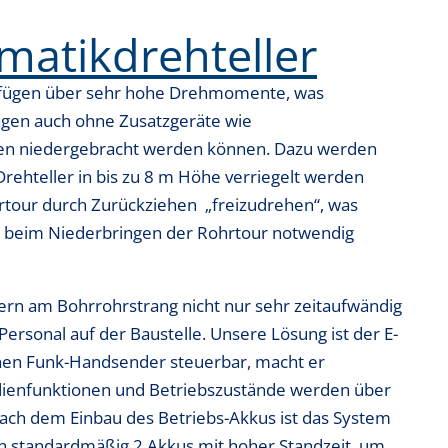
matikdrehteller
rfügen über sehr hohe Drehmomente, was
ngen auch ohne Zusatzgeräte wie
fen niedergebracht werden können. Dazu werden
rehteller in bis zu 8 m Höhe verriegelt werden
hrtour durch Zurückziehen
„freizudrehen“, was
on beim Niederbringen der Rohrtour notwendig
lern am Bohrrohrstrang nicht nur sehr zeitaufwändig
ersonal auf der Baustelle. Unsere Lösung ist der E-
nen Funk-Handsender steuerbar, macht er
edienfunktionen und Betriebszustände werden über
ach dem Einbau des Betriebs-Akkus ist das System
n standardmäßig 2 Akkus mit hoher Standzeit, um