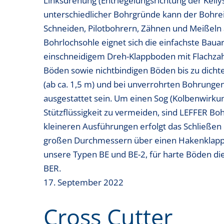
Linksdrehung (Entriegelungsrichtung der Kelly
unterschiedlicher Bohrgründe kann der Bohrei
Schneiden, Pilotbohrern, Zähnen und Meißeln
Bohrlochsohle eignet sich die einfachste Baua
einschneidigem Dreh-Klappboden mit Flachzah
Böden sowie nichtbindigen Böden bis zu dich
(ab ca. 1,5 m) und bei unverrohrten Bohrunge
ausgestattet sein. Um einen Sog (Kolbenwirku
Stützflüssigkeit zu vermeiden, sind LEFFER B
kleineren Ausführungen erfolgt das Schließen
großen Durchmessern über einen Hakenklapp
unsere Typen BE und BE-2, für harte Böden d
BER.
17. September 2022
Cross Cutter