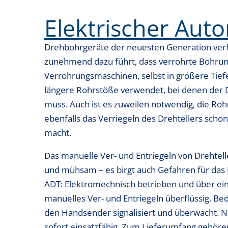
Elektrischer Auto
Drehbohrgeräte der neuesten Generation ve
zunehmend dazu führt, dass verrohrte Bohru
Verrohrungsmaschinen, selbst in größere Tie
längere Rohrstöße verwendet, bei denen der D
muss. Auch ist es zuweilen notwendig, die Ro
ebenfalls das Verriegeln des Drehtellers sch
macht.
Das manuelle Ver- und Entriegeln von Drehtel
und mühsam – es birgt auch Gefahren für das P
ADT: Elektromechnisch betrieben und über ei
manuelles Ver- und Entriegeln überflüssig. B
den Handsender signalisiert und überwacht. N
sofort einsatzfähig. Zum Lieferumfang gehöre