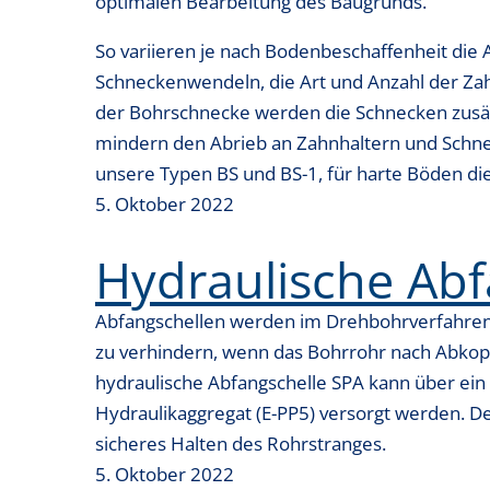
optimalen Bearbeitung des Baugrunds.
t
i
So variieren je nach Bodenbeschaffenheit die 
o
Schneckenwendeln, die Art und Anzahl der Za
n
der Bohrschnecke werden die Schnecken zusätzl
mindern den Abrieb an Zahnhaltern und Schn
unsere Typen BS und BS-1, für harte Böden di
5. Oktober 2022
Hydraulische Abf
Abfangschellen werden im Drehbohrverfahren
zu verhindern, wenn das Bohrrohr nach Abkop
hydraulische Abfangschelle SPA kann über ein
Hydraulikaggregat (E-PP5) versorgt werden. Der
sicheres Halten des Rohrstranges.
5. Oktober 2022